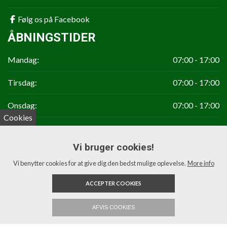
Følg os på Facebook
ÅBNINGSTIDER
Mandag:
07:00 - 17:00
Tirsdag:
07:00 - 17:00
Onsdag:
07:00 - 17:00
Cookies
Torsdag:
07:00 - 17:00
Vi bruger cookies!
Fredag:
07:00 - 15:00
Vi benytter cookies for at give dig den bedst mulige oplevelse.
More info
Weekend:
Lukket
ACCEPTER COOKIES
Copyright 2026 ACJ Maskiner ApS
AFVIS COOKIES