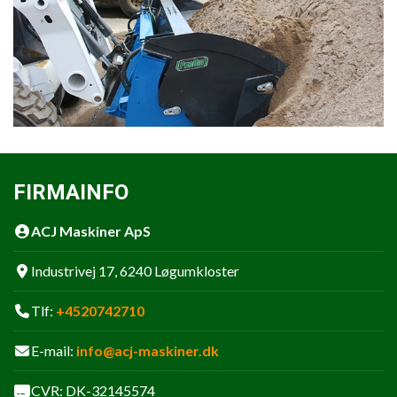
FIRMAINFO
ACJ Maskiner ApS
Industrivej 17, 6240 Løgumkloster
Tlf:
+4520742710
E-mail:
info@acj-maskiner.dk
CVR: DK-32145574