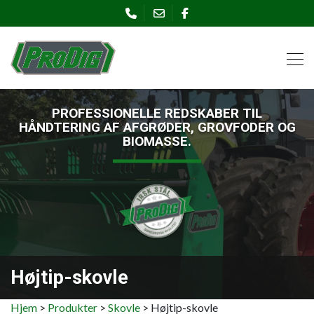
Gå
til
hovedindhold
PROFESSIONELLE REDSKABER TIL
HÅNDTERING AF AFGRØDER, GROVFODER OG
BIOMASSE.
Højtip-skovle
Brødkrumme
Hjem
Produkter
Skovle
Højtip-skovle