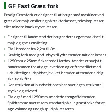
GF Fast Græs fork
Prodig Græsfork er designet til at bruge små maskiner ved
græs eller majs ensilering på traktorlæsser, teleskoplæsser
eller mindre knækstyret læsser.
Designet til landmænd der bruger deres eget maskineri til
majs og græs ensilering.
Fås i bredder fra 2,2m til 3m.
Kraftig fork med god udsyn til ydre tænder, når der læsses.
1250mm x 25mm firkantede Hardox-tænder er svejst til
bundrammen for at øge levetiden og er fremstillet med
udskiftelige slidspidser, hvilket betyder, at tænder aldrig
skal udskiftes.
Konstruktion af bundsektionen har overlegen strukturel
styrke og stivhed.
Fås også med 1250 mm smedede stengaffeltænder.
Spildramme øverst som standard på alle græsforke for at
øge volume og undgå spild på læsseren.