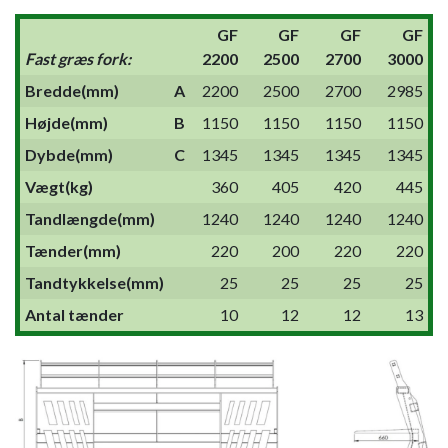
GF
GF
GF
GF
Fast græs fork:
2200
2500
2700
3000
Bredde(mm)
A
2200
2500
2700
2985
Højde(mm)
B
1150
1150
1150
1150
Dybde(mm)
C
1345
1345
1345
1345
Vægt(kg)
360
405
420
445
Tandlængde(mm)
1240
1240
1240
1240
Tænder(mm)
220
200
220
220
Tandtykkelse(mm)
25
25
25
25
Antal tænder
10
12
12
13