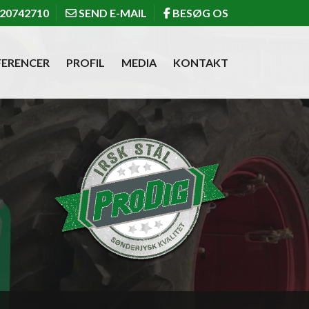
20742710
SEND E-MAIL
BESØG OS
FERENCER
PROFIL
MEDIA
KONTAKT