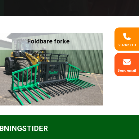
Foldbare forke
20742710
Send email
BNINGSTIDER