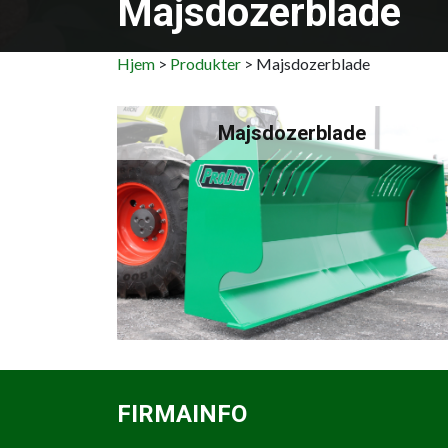
Majsdozerblade
Brødkrumme
Hjem
Produkter
Majsdozerblade
Majsdozerblade
FIRMAINFO